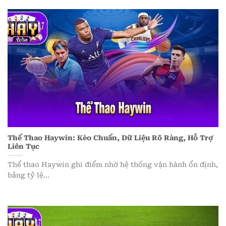
Thể Thao Haywin: Kèo Chuẩn, Dữ Liệu Rõ Ràng, Hỗ Trợ
Liên Tục
Thể thao Haywin ghi điểm nhờ hệ thống vận hành ổn định,
bảng tỷ lệ...