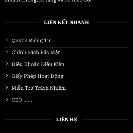
LIÊN KẾT NHANH
Quyền Riêng Tư
Chính Sách Bảo Mật
Điều Khoản Điều Kiện
Giấy Phép Hoạt Động
Miễn Trừ Trách Nhiệm
CEO ......
LIÊN HỆ