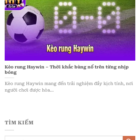
Kèo rung Haywin – Thời khắc bùng nổ trên từng nhịp
bóng
Kèo rung Haywin mang đến trải nghiệm đầy kịch tính, nơi
người chơi được hòa...
TÌM KIẾM